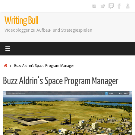
Zum
Inhalt
springen
Writing Bull
Videoblogger zu Aufbau- und Strategiespielen
Startseite
Buzz Aldrin’s Space Program Manager
Buzz Aldrin’s Space Program Manager