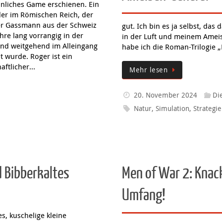
ht eine abgespeckte Demo-
kommende Aufbau- und…
ffentlich zur Verfügung. Zur
ung habe ich vor wenigen
Mehr lesen
t Creative Director…
13. August 2025
Anno
,
Anno
,
Daedalic
,
Gamescom
Ubisoft
zed
rzblut
Empire of the Ants
Ameisen-General
ugusta ist gerade ein wirklich
liches Game erschienen. Ein
lder im Römischen Reich, der
r Gassmann aus der Schweiz
gut. Ich bin es ja selbst, das
hre lang vorrangig in der
in der Luft und meinem Ameis
 und weitgehend im Alleingang
habe ich die Roman-Trilogie 