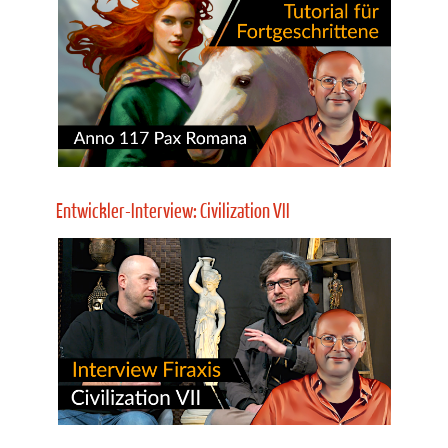
Gameplay-Weltpremiere: Mad Television Tycoon
Gamep
Die 11 spannendsten Strategiespiele 2026 in der
Televi
Vorschau!
MadTV
Mehr Infos
Tipps für Fortgeschrittene: Anno 117 Pax Romana
Grundlagen-Videoguide für Anno 117: Pax
Vide
Romana! Gameplay, Tipps, Tricks und Tutorial
Gamepl