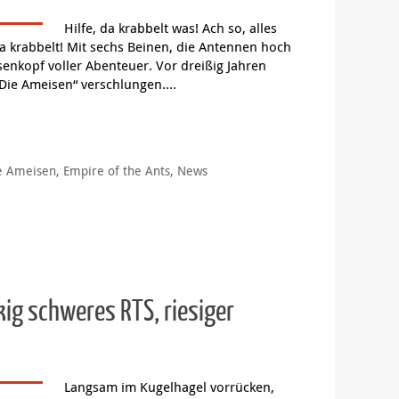
News
,
Interview
,
Kalypso
,
Livestream
,
Preview
,
Toplitz
,
: Strategie-Abenteuer mit
Hilfe, da krabbelt was! Ach so, alles
 da krabbelt! Mit sechs Beinen, die Antennen hoch
enkopf voller Abenteuer. Vor dreißig Jahren
„Die Ameisen“ verschlungen.…