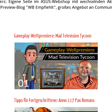
ers, Galactic Civilizations, Sins of a Solar Empire, 
 Let's Plays ohne Hast, aber mit Fantasie. Kommentare 
rategiespielen, oft als exklusive Premieren. Als Extras:
rver für Zuschauer und andere Aufbau- und Strategiefans, 
de Neuerscheinungen. Crowdfunding auf Patreon, gesponse
Kontinuierliche Zusammenarbeit mit Spieleherstellern wie
herine oder Kalypso Media. Begleitung ausgesuchter Neuer
net sind.
 2024. Podcast-Experte bei GameStar. Aktuelle News auf X
ers: Eigene Seite im ASUS-Webshop mit wechselnden Ak
: Preview-Blog "WB Empfiehlt", großes Angebot an Commun