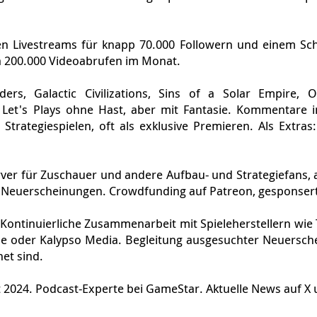
Strategiespie
Au
Strategie und Spielkultur
ist für WDR und DeutschlandRadio, jetzt Ein-Mann-Me
igitalen Aufbau- und Strategiespielen für erwachsene S
en Livestreams für knapp 70.000 Followern und einem Sch
a 200.000 Videoabrufen im Monat.