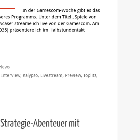
Mit GameStar
diskutieren w
ute Games von schlechten trennt, wissen
Journalismus 
ames-Psychologen von "Behind the Screens"
darüber, wie 
genau. Live-Talk mit Jessica Kathmann,
wirtschaftl
s Hoberg und Benjamin Strobel!
Medienmarkt tro
Mehr Infos
Writing Bull Showcase auf der
In der Gamescom-Woche gibt es das
nseres Programms. Unter dem Titel „Spiele von
owcase“ streame ich live von der Gamescom. Am
-035) präsentiere ich im Halbstundentakt