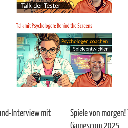
Algorithmen Bilder erschaffen, Figuren,
Profe
Animationen, Filme, Storys, Dialoge,
bringt
Übersetzungen und Vertonung, dann bleibt im
Algori
Gaming kein Stein mehr auf dem anderen!
Code e
Mehr Infos
Spieletester-Talk: Civilization VII
Heiß e
Leicht verständlich erklärt! So baut ihr einen PC
miese
zusammen. Erklärt von Marcel, der auch meine
Civili
eigene Hardware betreut. Hier baut er Step by
Eippe
Step einen neuen Asus PC zusammen!
umstri
Mehr Infos
Talk mit Psychologen: Behind the Screens