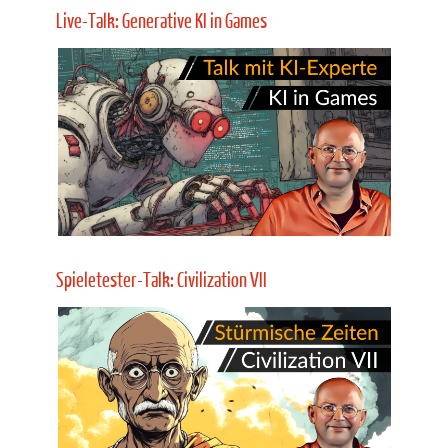
Mehr Infos
Entwickler-Interview: Civilization VII
Wir Ci
So spielt sich das Mega-Update Test of Time für
Mit A
CIVILIZATION 7! 1 Stunde Live-Analyse.
und M
Mehr Infos
Live-Talk: Generative KI in Games
In de
Wenn generative KI unsere Games macht, wenn
gener