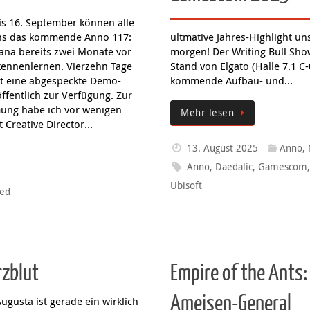
Was macht euch beim Spielen satt? Welche
Was g
Nahrung boostet ingame eigentlich warum? Und
die G
welches Game lässt euch das Wasser im Munde
ganz 
zusammenlaufen? Live-Talk mit Peter Smits von
Nicola
den PietSmiets und mit Volker Wertich.
Mehr Infos
nd-Interview mit
Spiele von morgen! 
Gamescom 2025
is 16. September können alle
ns das kommende Anno 117:
ultmative Jahres-Highlight u
na bereits zwei Monate vor
morgen! Der Writing Bull Sh
kennenlernen. Vierzehn Tage
Stand von Elgato (Halle 7.1 C