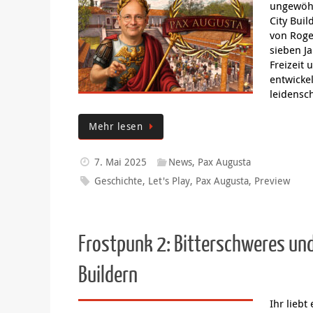
lang ste
Version ö
Einstimm
Tagen mi
Mehr lesen
1. September 2025
Anno
,
News
,
Uncategori
Anno
,
Geschichte
,
Interview
,
Ubisoft
Pax Augusta: City Builder mit He
Mit Pax A
ungewöhn
City Bui
von Roge
sieben Ja
Freizeit