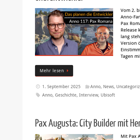
Mehr Infos
Anno 117 Pax Romana: Hintergru
Chefentwickler
Vom 2. b
Anno-Fa
Pax Roma
Release 