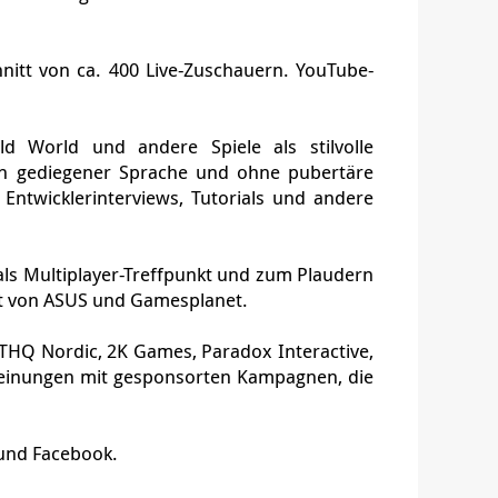
le als stilvolle Abenteuergeschichten mit
genzwinkern und in gediegener Sprache
dienmagazin mit großer Gamer-Community.
pieler und gemeinsamen Präsentationen mit
nitt von ca. 400 Live-Zuschauern. YouTube-