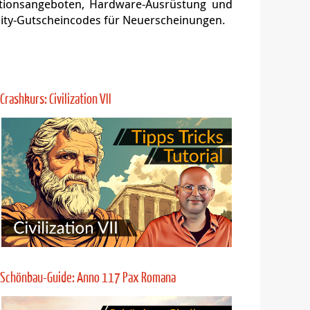
Old World und andere Spiele als stilvolle
in gediegener Sprache und ohne pubertäre
 Entwicklerinterviews, Tutorials und andere
als Multiplayer-Treffpunkt und zum Plaudern
rt von ASUS und Gamesplanet.
 THQ Nordic, 2K Games, Paradox Interactive,
scheinungen mit gesponsorten Kampagnen, die
 und Facebook.
tionsangeboten, Hardware-Ausrüstung und
ity-Gutscheincodes für Neuerscheinungen.