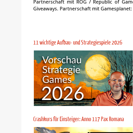
Formate: Civilization, Anno, Age of Wond
Abenteuergeschichten mit Augenzwinkern.
Sprüche. Previews von neuen Aufbau- und St
Infospecials.
Community für Strategiespieler: Discord-Se
über Lieblingsspiele oder vielversprechen
Kooperationen mit Studios und Publishern: 
Ubisoft, Daedalic, Stardock, Toplitz, Slit
in allen Fällen als Werbung klar gekennzeich
Mitglied der Jury der Gamescom Awards seit
Partnerschaft mit ROG / Republic of Gam
Giveaways. Partnerschaft mit Gamesplanet