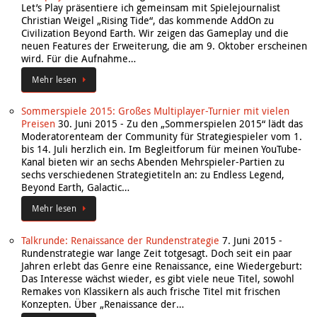
Let’s Play präsentiere ich gemeinsam mit Spielejournalist
Christian Weigel „Rising Tide“, das kommende AddOn zu
Civilization Beyond Earth. Wir zeigen das Gameplay und die
neuen Features der Erweiterung, die am 9. Oktober erscheinen
wird. Für die Aufnahme…
Mehr lesen
Sommerspiele 2015: Großes Multiplayer-Turnier mit vielen
Preisen
30. Juni 2015
-
Zu den „Sommerspielen 2015“ lädt das
Moderatorenteam der Community für Strategiespieler vom 1.
bis 14. Juli herzlich ein. Im Begleitforum für meinen YouTube-
Kanal bieten wir an sechs Abenden Mehrspieler-Partien zu
sechs verschiedenen Strategietiteln an: zu Endless Legend,
Beyond Earth, Galactic…
Mehr lesen
Talkrunde: Renaissance der Rundenstrategie
7. Juni 2015
-
Rundenstrategie war lange Zeit totgesagt. Doch seit ein paar
Jahren erlebt das Genre eine Renaissance, eine Wiedergeburt:
Das Interesse wächst wieder, es gibt viele neue Titel, sowohl
Remakes von Klassikern als auch frische Titel mit frischen
Konzepten. Über „Renaissance der…