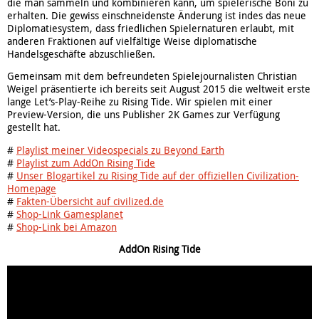
die man sammeln und kombinieren kann, um spielerische Boni zu
erhalten. Die gewiss einschneidenste Änderung ist indes das neue
Diplomatiesystem, dass friedlichen Spielernaturen erlaubt, mit
anderen Fraktionen auf vielfältige Weise diplomatische
Handelsgeschäfte abzuschließen.
Gemeinsam mit dem befreundeten Spielejournalisten Christian
Weigel präsentierte ich bereits seit August 2015 die weltweit erste
lange Let’s-Play-Reihe zu Rising Tide. Wir spielen mit einer
Preview-Version, die uns Publisher 2K Games zur Verfügung
gestellt hat.
#
Playlist meiner Videospecials zu Beyond Earth
#
Playlist zum AddOn Rising Tide
#
Unser Blogartikel zu Rising Tide auf der offiziellen Civilization-
Homepage
#
Fakten-Übersicht auf civilized.de
#
Shop-Link Gamesplanet
#
Shop-Link bei Amazon
AddOn Rising Tide