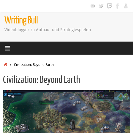
Zum
Inhalt
springen
Writing Bull
Videoblogger zu Aufbau- und Strategiespielen
Startseite
Civilization: Beyond Earth
Civilization: Beyond Earth