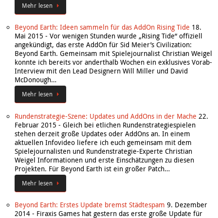
Mehr lesen
Beyond Earth: Ideen sammeln für das AddOn Rising Tide
18.
Mai 2015
-
Vor wenigen Stunden wurde „Rising Tide“ offiziell
angekündigt, das erste AddOn für Sid Meier’s Civilization:
Beyond Earth. Gemeinsam mit Spielejournalist Christian Weigel
konnte ich bereits vor anderthalb Wochen ein exklusives Vorab-
Interview mit den Lead Designern Will Miller und David
McDonough…
Mehr lesen
Rundenstrategie-Szene: Updates und AddOns in der Mache
22.
Februar 2015
-
Gleich bei etlichen Rundenstrategiespielen
stehen derzeit große Updates oder AddOns an. In einem
aktuellen Infovideo liefere ich euch gemeinsam mit dem
Spielejournalisten und Rundenstrategie-Experte Christian
Weigel Informationen und erste Einschätzungen zu diesen
Projekten. Für Beyond Earth ist ein großer Patch…
Mehr lesen
Beyond Earth: Erstes Update bremst Städtespam
9. Dezember
2014
-
Firaxis Games hat gestern das erste große Update für