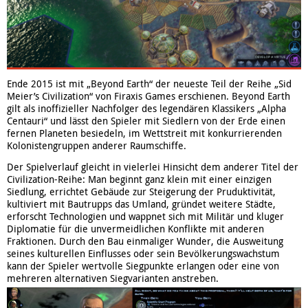
Ende 2015 ist mit „Beyond Earth“ der neueste Teil der Reihe „Sid
Meier’s Civilization“ von Firaxis Games erschienen. Beyond Earth
gilt als inoffizieller Nachfolger des legendären Klassikers „Alpha
Centauri“ und lässt den Spieler mit Siedlern von der Erde einen
fernen Planeten besiedeln, im Wettstreit mit konkurrierenden
Kolonistengruppen anderer Raumschiffe.
Der Spielverlauf gleicht in vielerlei Hinsicht dem anderer Titel der
Civilization-Reihe: Man beginnt ganz klein mit einer einzigen
Siedlung, errichtet Gebäude zur Steigerung der Pruduktivität,
kultiviert mit Bautrupps das Umland, gründet weitere Städte,
erforscht Technologien und wappnet sich mit Militär und kluger
Diplomatie für die unvermeidlichen Konflikte mit anderen
Fraktionen. Durch den Bau einmaliger Wunder, die Ausweitung
seines kulturellen Einflusses oder sein Bevölkerungswachstum
kann der Spieler wertvolle Siegpunkte erlangen oder eine von
mehreren alternativen Siegvarianten anstreben.