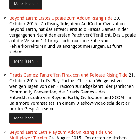
Mehr lesen
Beyond Earth: Erstes Update zum AddOn Rising Tide
30.
Oktober 2015
-
Zu Rising Tide, dem AddOn für Civilization:
Beyond Earth, hat das Entwicklerstudio Firaxis Games in der
vergangenen Nacht den ersten Patch veröffentlicht. Das Update
auf die Version 1.1 bringt nicht nur eine Fülle von
Fehlerkorrekturen und Balancingoptimierungen. Es führt
zudem…
Mehr lesen
Firaxis Games: Fantreffen Firaxicon und Release Rising Tide
21.
Oktober 2015
-
Let’s-Play-Partner Christian Weigel ist vor
wenigen Tagen von der Firaxicon zurückgekehrt, der jährlichen
Community Convention, die Firaxis Games – das
Entwicklerstudio von Beyond Earth, Civilization und XCOM – in
Baltimore veranstaltet. In einem Diashow-Video schildert er
mir im Gespräch seine…
Mehr lesen
Beyond Earth: Let’s Play zum AddOn Rising Tide und
Multiplayer-Turnier
24. August 2015
-
Im ersten deutschen