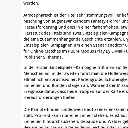
werden.
Atmosphärisch ist der Titel sehr stimmungsvoll, er lie
Mischung von augenzwinkerndem Fantasy-Horror und 
Herausforderung und dies in einer farbenfrohen, etw
Herzstück des Titels sind zwei Einzelspieler-Kampagn
die eine zusammenhängende Geschichte erzählen. Er
Einzelspieler-Kampagnen um einen Szenarieneditor u
für Online-Matches im PBEM-Modus (Play By E-Mail) 
Publisher Slitherine.
In der ersten Einzelspieler-Kampagne tritt man auf Se
Menschen an, in der zweiten führt man die Höllenwe
allmählich anspruchsvoller: Kartengröße, Schwierigke
Einheiten und Runden steigen an. Während der Missi
Ereignisse dafür, dass neue Truppen auf der Karte e
Herausforderungen bieten.
Die Kämpfe finden rundenweise auf Szenarienkarten 
statt. Pro Feld kann nur eine Einheit stehen, es ist au
Einheiten hindurchzuziehen. Gebäude und Wälder ge
Bewegung fällt je nach Geländetyp leichter oder sch