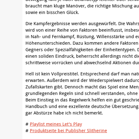
braucht man kluge Manöver, die richtige Mischung a
sowie ein bisschen Glück.
Die Kampfergebnisse werden ausgewürfelt. Die Wahrs
wird von einer Reihe von Faktoren beeinflusst, insbe
in Nah- und Fernkampf, Rüstung, Willensstärke und e
Höhenunterschieden. Dazu kommen andere Faktoren wi
Gegners oder Spezialfähigkeiten der Einheitentypen. Di
einen soliden Eindruck, beherrscht allerdings nicht di
schrittweise vorrücken und abwechselnd Aktionen dur
Hell ist kein Vollpreistitel. Entsprechend darf man na
erwarten. Außerdem wird der Wiederspielwert dadurch
Zufallskarten gibt. Dennoch macht das Spiel eine Men
grundlegenden Regeln sind schnell verstanden, ohne 
Beim Einstieg in das Regelwerk helfen ein gut geschri
Handbuch und eine exzellente deutsche Übersetzung
gar Abstürze habe ich nicht bemerkt.
#
Playlist meines Let’s Play
#
Produktseite bei Publisher Slitherine