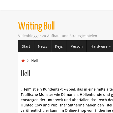
Zum
Inhalt
springen
Writing Bull
Videoblogger zu Aufbau- und Strategiespielen
Zum
Start
News
Keys
Person
Hardware
Inhalt
springen
Startseite
Hell
Hell
„Hell“ ist ein Rundentaktik-Spiel, das in eine mittelalt
Teuflische Monster wie Dämonen, Höllenhunde und ge
entsteigen der Unterwelt und überfallen das Reich de
Hunted Cow und Publisher Slitherine haben den Tite
veröffentlicht, er kann im Online-Shop von Slitherine