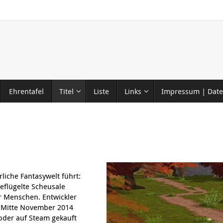
Ehrentafel
Titel
Liste
Links
Impressum | Date
erliche Fantasywelt führt:
flügelte Scheusale
r Menschen. Entwickler
l Mitte November 2014
 oder auf Steam gekauft