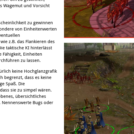
us Wagemut und Vorsicht
cheinlichkeit zu gewinnen
sondere von Einheitenwerten
ventuellen
e z.B. das Flankieren des
e taktische KI hinterlässt
e Fähigkeit, Einheiten
chführen zu lassen.
türlich keine Hochglanzgrafik
 begrenzt, dass es keine
ge Spaß. Die
dass sie zu simpel wären.
ebenes, übersichtliches
. Nennenswerte Bugs oder