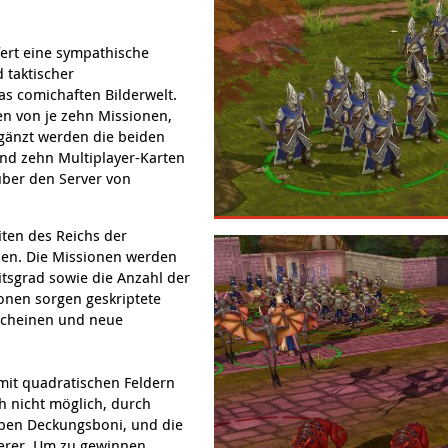
fert eine sympathische
taktischer
as comichaften Bilderwelt.
en von je zehn Missionen,
gänzt werden die beiden
nd zehn Multiplayer-Karten
über den Server von
iten des Reichs der
sen. Die Missionen werden
itsgrad sowie die Anzahl der
onen sorgen geskriptete
rscheinen und neue
mit quadratischen Feldern
ch nicht möglich, durch
ben Deckungsboni, und die
werer. Um zu gewinnen,