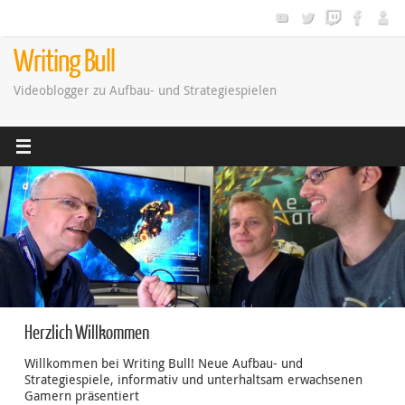
Zum
Inhalt
springen
Writing Bull
Videoblogger zu Aufbau- und Strategiespielen
Herzlich Willkommen
Willkommen bei Writing Bull! Neue Aufbau- und
Strategiespiele, informativ und unterhaltsam erwachsenen
Gamern präsentiert