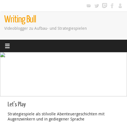
Zum
Inhalt
springen
Writing Bull
Videoblogger zu Aufbau- und Strategiespielen
Let’s Play
Strategiespiele als stilvolle Abenteuergeschichten mit
Augenzwinkern und in gediegener Sprache