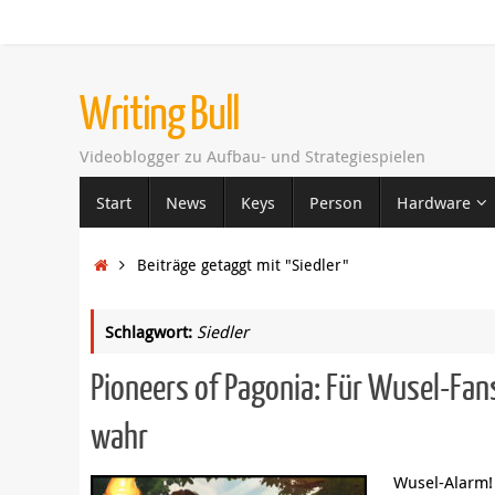
Zum
Inhalt
springen
Writing Bull
Videoblogger zu Aufbau- und Strategiespielen
Zum
Start
News
Keys
Person
Hardware
Inhalt
springen
Startseite
Beiträge getaggt mit "Siedler"
Schlagwort:
Siedler
Pioneers of Pagonia: Für Wusel-F
wahr
Wusel-Alarm! 