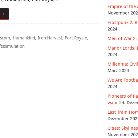
Empire of the 
November 202
Frostpunk 2: B
2024
scom
,
Humankind
,
Iron Harvest
,
Port Royale
,
Men of War 2: 
ftssimulation
Manor Lords: D
2024
Millennia: Civ
März 2024
We Are Footbal
2024
Pioneers of P
wahr
24. Deze
Last Train Hom
Dezember 202
Cities: Skylin
November 202