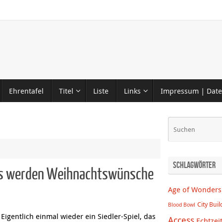
Ehrentafel
Titel
Liste
Links
Impressum | Date
Schlagwörter
ans werden Weihnachtswünsche
Age of Wonders
City Buil
Blood Bowl
Eigentlich einmal wieder ein Siedler-Spiel, das
Access
Echtzei