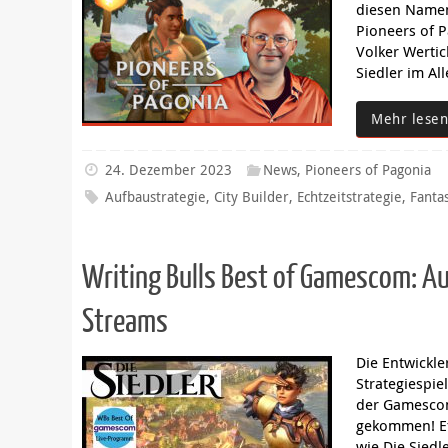
diesen Namen 
Pioneers of P
Volker Wertic
Siedler im A
Mehr lesen
24. Dezember 2023
News
,
Pioneers of Pagonia
Aufbaustrategie
,
City Builder
,
Echtzeitstrategie
,
Fanta
Writing Bulls Best of Gamescom: Au
Streams
Die Entwickl
Strategiespie
der Gamescom
gekommen! Et
wie Die Sied