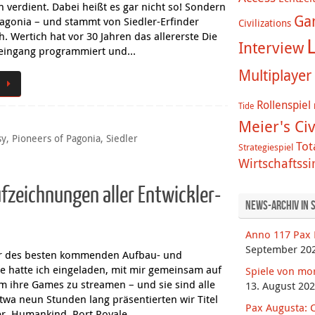
verdient. Dabei heißt es gar nicht so! Sondern
Ga
agonia – und stammt von Siedler-Erfinder
Civilizations
h. Wertich hat vor 30 Jahren das allererste Die
L
Interview
lleingang programmiert und…
Multiplayer
Rollenspiel
Tide
Meier's Civ
sy
,
Pioneers of Pagonia
,
Siedler
Tot
Strategiespiel
Wirtschaftss
fzeichnungen aller Entwickler-
News-Archiv in 
Anno 117 Pax 
September 20
er des besten kommenden Aufbau- und
le hatte ich eingeladen, mit mir gemeinsam auf
Spiele von mo
 ihre Games zu streamen – und sie sind alle
13. August 20
wa neun Stunden lang präsentierten wir Titel
Pax Augusta: C
ler, Humankind, Port Royale…