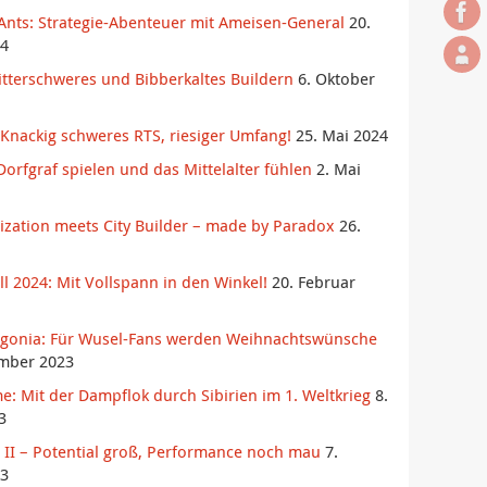
Ants: Strategie-Abenteuer mit Ameisen-General
20.
4
itterschweres und Bibberkaltes Buildern
6. Oktober
Knackig schweres RTS, riesiger Umfang!
25. Mai 2024
orfgraf spielen und das Mittelalter fühlen
2. Mai
ilization meets City Builder – made by Paradox
26.
l 2024: Mit Vollspann in den Winkel!
20. Februar
agonia: Für Wusel-Fans werden Weihnachtswünsche
mber 2023
e: Mit der Dampflok durch Sibirien im 1. Weltkrieg
8.
3
es II – Potential groß, Performance noch mau
7.
3