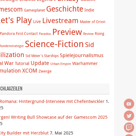
Geschichte
mescom
Indie
Gamesplanet
et's Play
Livestream
Live
Master of Orion
Preview
Pandora First Contact
Rising
Paradox
Review
Science-Fiction
Sid
Rundenstrategie
ilization
Spielejournalismus
Sid Meier's Starships
Update
al War
Warhammer
Tutorial
Urban Empire
imulation
XCOM
Zwerge
Schlagzeilen
Romana: Hintergrund-Interview mit Chefentwickler
1.
25
rgen! Writing Bull Showcase auf der Gamescom 2025
25
ity Builder mit Herzblut
7. Mai 2025