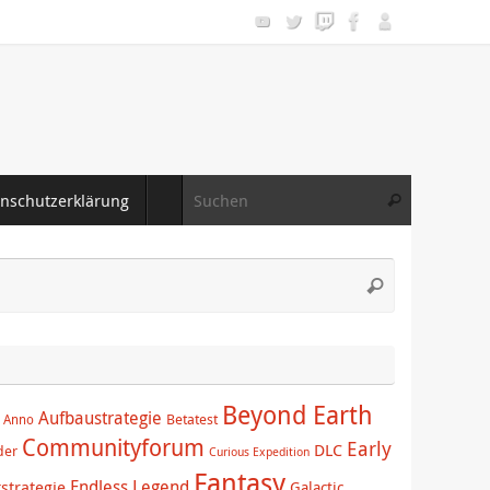
Suche nac
nschutzerklärung
Suchen
Suche
Suchen
nach:
Beyond Earth
Aufbaustrategie
Betatest
Anno
Communityforum
Early
DLC
der
Curious Expedition
Fantasy
Endless Legend
tstrategie
Galactic