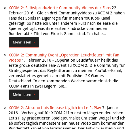
XCOM 2: Selbstproduzierte Community-Videos der Fans
22.
Februar 2016
-
Gleich drei Communityvideos zu XCOM 2 haben
Fans des Spiels in Eigenregie für meinen YouTube-Kanal
gefertigt. So hatte ich unter anderem kurz nach Release die
Spieler gefragt, was ihre ersten Eindrücke vom neuen
Rundentaktik-Titel von Firaxis Games sind. Ich habe…
Mehr lesen
XCOM 2: Community-Event „Operation Leuchtfeuer“ mit Fan-
Videos
1. Februar 2016
-
„Operation Leuchtfeuer“ heißt das
erste große deutsche Fan-Event zu XCOM 2. Die Community für
Strategiespieler, das Begleitforum zu meinem YouTube-Kanal,
veranstaltet es gemeinsam mit Publisher 2K Games
Deutschland. In den kommenden Wochen sammeln sich die
XCOM-Fans in zwei Lagern. Sie…
Mehr lesen
XCOM 2: Ab sofort bis Release täglich im Let’s Play
7. Januar
2016
-
Vorhang auf für XCOM 2! Im ersten längeren deutschen
Let’s Play präsentieren Spielejournalist Christian Weigel und ich
ab sofort täglich mindestens ein neues Video zum kommenden
Rundentaktikspiel von Firaxis Games. Das Entwicklerstudio und