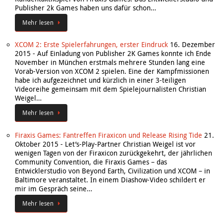
Publisher 2k Games haben uns dafür schon…
Mehr lesen
XCOM 2: Erste Spielerfahrungen, erster Eindruck
16. Dezember
2015
-
Auf Einladung von Publisher 2K Games konnte ich Ende
November in München erstmals mehrere Stunden lang eine
Vorab-Version von XCOM 2 spielen. Eine der Kampfmissionen
habe ich aufgezeichnet und kürzlich in einer 3-teiligen
Videoreihe gemeinsam mit dem Spielejournalisten Christian
Weigel…
Mehr lesen
Firaxis Games: Fantreffen Firaxicon und Release Rising Tide
21.
Oktober 2015
-
Let’s-Play-Partner Christian Weigel ist vor
wenigen Tagen von der Firaxicon zurückgekehrt, der jährlichen
Community Convention, die Firaxis Games – das
Entwicklerstudio von Beyond Earth, Civilization und XCOM – in
Baltimore veranstaltet. In einem Diashow-Video schildert er
mir im Gespräch seine…
Mehr lesen