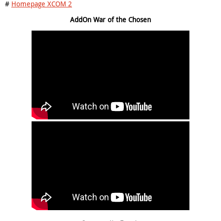
#
Homepage XCOM 2
AddOn War of the Chosen