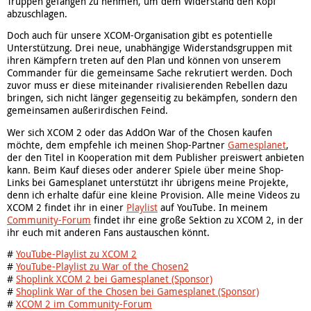
Truppen gefangen zu nehmen, um dem Widerstand den Kopf
abzuschlagen.
Doch auch für unsere XCOM-Organisation gibt es potentielle
Unterstützung. Drei neue, unabhängige Widerstandsgruppen mit
ihren Kämpfern treten auf den Plan und können von unserem
Commander für die gemeinsame Sache rekrutiert werden. Doch
zuvor muss er diese miteinander rivalisierenden Rebellen dazu
bringen, sich nicht länger gegenseitig zu bekämpfen, sondern den
gemeinsamen außerirdischen Feind.
Wer sich XCOM 2 oder das AddOn War of the Chosen kaufen
möchte, dem empfehle ich meinen Shop-Partner
Gamesplanet
,
der den Titel in Kooperation mit dem Publisher preiswert anbieten
kann. Beim Kauf dieses oder anderer Spiele über meine Shop-
Links bei Gamesplanet unterstützt ihr übrigens meine Projekte,
denn ich erhalte dafür eine kleine Provision. Alle meine Videos zu
XCOM 2 findet ihr in einer
Playlist
auf YouTube. In meinem
Community-Forum
findet ihr eine große Sektion zu XCOM 2, in der
ihr euch mit anderen Fans austauschen könnt.
#
YouTube-Playlist zu XCOM 2
#
YouTube-Playlist zu War of the Chosen2
#
Shoplink XCOM 2 bei Gamesplanet (Sponsor)
#
Shoplink War of the Chosen bei Gamesplanet (Sponsor)
#
XCOM 2 im Community-Forum