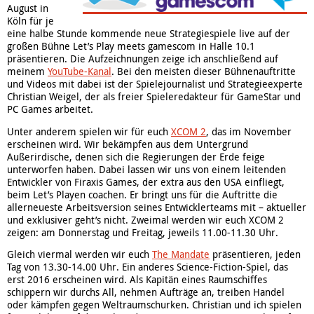
August in
Köln für je
eine halbe Stunde kommende neue Strategiespiele live auf der
großen Bühne Let’s Play meets gamescom in Halle 10.1
präsentieren. Die Aufzeichnungen zeige ich anschließend auf
meinem
YouTube-Kanal
. Bei den meisten dieser Bühnenauftritte
und Videos mit dabei ist der Spielejournalist und Strategieexperte
Christian Weigel, der als freier Spieleredakteur für GameStar und
PC Games arbeitet.
Unter anderem spielen wir für euch
XCOM 2
, das im November
erscheinen wird. Wir bekämpfen aus dem Untergrund
Außerirdische, denen sich die Regierungen der Erde feige
unterworfen haben. Dabei lassen wir uns von einem leitenden
Entwickler von Firaxis Games, der extra aus den USA einfliegt,
beim Let’s Playen coachen. Er bringt uns für die Auftritte die
allerneueste Arbeitsversion seines Entwicklerteams mit – aktueller
und exklusiver geht’s nicht. Zweimal werden wir euch XCOM 2
zeigen: am Donnerstag und Freitag, jeweils 11.00-11.30 Uhr.
Gleich viermal werden wir euch
The Mandate
präsentieren, jeden
Tag von 13.30-14.00 Uhr. Ein anderes Science-Fiction-Spiel, das
erst 2016 erscheinen wird. Als Kapitän eines Raumschiffes
schippern wir durchs All, nehmen Aufträge an, treiben Handel
oder kämpfen gegen Weltraumschurken. Christian und ich spielen