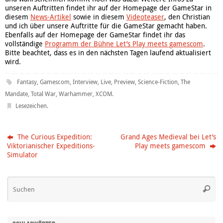
unseren Auftritten findet ihr auf der Homepage der GameStar in
diesem
News-Artikel
sowie in diesem
Videoteaser
, den Christian
und ich über unsere Auftritte für die GameStar gemacht haben.
Ebenfalls auf der Homepage der GameStar findet ihr das
vollständige
Programm der Bühne Let’s Play meets gamescom
.
Bitte beachtet, dass es in den nächsten Tagen laufend aktualisiert
wird.
Fantasy
,
Gamescom
,
Interview
,
Live
,
Preview
,
Science-Fiction
,
The
Mandate
,
Total War
,
Warhammer
,
XCOM
.
Lesezeichen
.
The Curious Expedition:
Grand Ages Medieval bei Let’s
Viktorianischer Expeditions-
Play meets gamescom
Simulator
Su
Suche
na