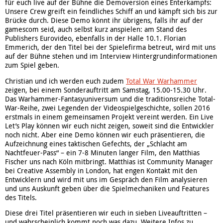
für euch live auf der Bühne die Demoversion eines Enterkampfs:
Unsere Crew greift ein feindliches Schiff an und kämpft sich bis zur
Brücke durch. Diese Demo könnt ihr übrigens, falls ihr auf der
gamescom seid, auch selbst kurz anspielen: am Stand des
Publishers Eurovideo, ebenfalls in der Halle 10.1. Florian
Emmerich, der den Titel bei der Spielefirma betreut, wird mit uns
auf der Bühne stehen und im Interview Hintergrundinformationen
zum Spiel geben.
Christian und ich werden euch zudem
Total War Warhammer
zeigen, bei einem Sonderauftritt am Samstag, 15.00-15.30 Uhr.
Das Warhammer-Fantasyuniversum und die traditionsreiche Total-
War-Reihe, zwei Legenden der Videospielgeschichte, sollen 2016
erstmals in einem gemeinsamen Projekt vereint werden. Ein Live
Let’s Play können wir euch nicht zeigen, soweit sind die Entwickler
noch nicht. Aber eine Demo können wir euch präsentieren, die
Aufzeichnung eines taktischen Gefechts, der „Schlacht am
Nachtfeuer-Pass“ – ein 7-8 Minuten langer Film, den Matthias
Fischer uns nach Köln mitbringt. Matthias ist Community Manager
bei Creative Assembly in London, hat engen Kontakt mit den
Entwicklern und wird mit uns im Gespräch den Film analysieren
und uns Auskunft geben über die Spielmechaniken und Features
des Titels.
Diese drei Titel präsentieren wir euch in sieben Liveauftritten –
und wahrscheinlich kommt noch was dazu. Weitere Infos zu