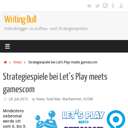
Zum
Inhalt
springen
Writing Bull
Videoblogger zu Aufbau- und Strategiespielen
Startseite
News
Strategiespiele bei Let’s Play meets gamescom
Strategiespiele bei Let’s Play meets
gamescom
28. Juli 2015
News
,
Total War
,
Warhammer
,
XCOM
Mindestens
siebenmal
werde ich
vom 6. bis 9.