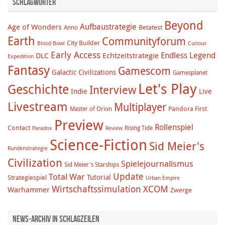
Schlagwörter
Beyond
Aufbaustrategie
Age of Wonders
Betatest
Anno
Earth
Communityforum
City Builder
Blood Bowl
Curious
Early Access
Endless Legend
DLC
Echtzeitstrategie
Expedition
Fantasy
Gamescom
Galactic Civilizations
Gamesplanet
Let's Play
Geschichte
Interview
Indie
Live
Livestream
Multiplayer
Pandora First
Master of Orion
Preview
Rollenspiel
Contact
Rising Tide
Paradox
Review
Science-Fiction
Sid Meier's
Rundenstrategie
Civilization
Spielejournalismus
Sid Meier's Starships
Update
Total War
Tutorial
Strategiespiel
Urban Empire
Wirtschaftssimulation
XCOM
Warhammer
Zwerge
News-Archiv in Schlagzeilen