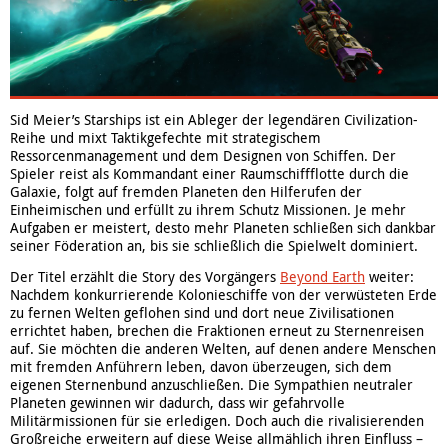
Sid Meier’s Starships ist ein Ableger der legendären Civilization-
Reihe und mixt Taktikgefechte mit strategischem
Ressorcenmanagement und dem Designen von Schiffen. Der
Spieler reist als Kommandant einer Raumschiffflotte durch die
Galaxie, folgt auf fremden Planeten den Hilferufen der
Einheimischen und erfüllt zu ihrem Schutz Missionen. Je mehr
Aufgaben er meistert, desto mehr Planeten schließen sich dankbar
seiner Föderation an, bis sie schließlich die Spielwelt dominiert.
Der Titel erzählt die Story des Vorgängers
Beyond Earth
weiter:
Nachdem konkurrierende Kolonieschiffe von der verwüsteten Erde
zu fernen Welten geflohen sind und dort neue Zivilisationen
errichtet haben, brechen die Fraktionen erneut zu Sternenreisen
auf. Sie möchten die anderen Welten, auf denen andere Menschen
mit fremden Anführern leben, davon überzeugen, sich dem
eigenen Sternenbund anzuschließen. Die Sympathien neutraler
Planeten gewinnen wir dadurch, dass wir gefahrvolle
Militärmissionen für sie erledigen. Doch auch die rivalisierenden
Großreiche erweitern auf diese Weise allmählich ihren Einfluss –