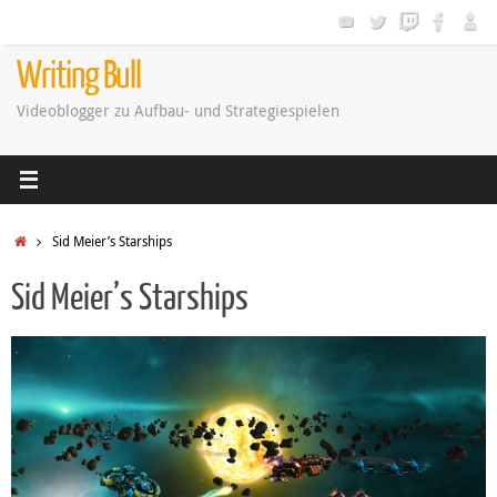
Zum
Inhalt
springen
Writing Bull
Videoblogger zu Aufbau- und Strategiespielen
Startseite
Sid Meier’s Starships
Sid Meier’s Starships