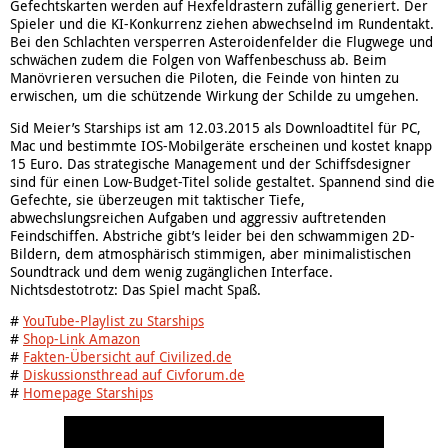
Gefechtskarten werden auf Hexfeldrastern zufällig generiert. Der
Spieler und die KI-Konkurrenz ziehen abwechselnd im Rundentakt.
Bei den Schlachten versperren Asteroidenfelder die Flugwege und
schwächen zudem die Folgen von Waffenbeschuss ab. Beim
Manövrieren versuchen die Piloten, die Feinde von hinten zu
erwischen, um die schützende Wirkung der Schilde zu umgehen.
Sid Meier’s Starships ist am 12.03.2015 als Downloadtitel für PC,
Mac und bestimmte IOS-Mobilgeräte erscheinen und kostet knapp
15 Euro. Das strategische Management und der Schiffsdesigner
sind für einen Low-Budget-Titel solide gestaltet. Spannend sind die
Gefechte, sie überzeugen mit taktischer Tiefe,
abwechslungsreichen Aufgaben und aggressiv auftretenden
Feindschiffen. Abstriche gibt’s leider bei den schwammigen 2D-
Bildern, dem atmosphärisch stimmigen, aber minimalistischen
Soundtrack und dem wenig zugänglichen Interface.
Nichtsdestotrotz: Das Spiel macht Spaß.
#
YouTube-Playlist zu Starships
#
Shop-Link Amazon
#
Fakten-Übersicht auf Civilized.de
#
Diskussionsthread auf Civforum.de
#
Homepage Starships