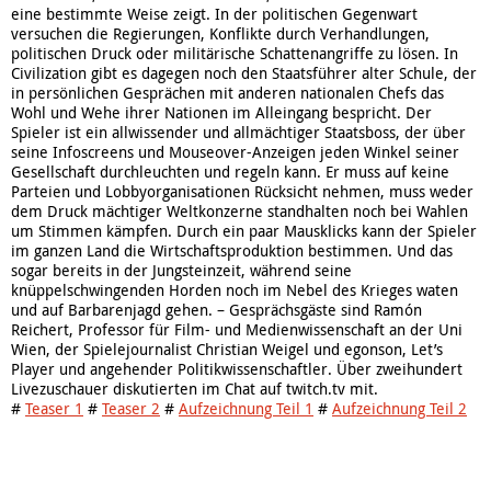
eine bestimmte Weise zeigt. In der politischen Gegenwart
versuchen die Regierungen, Konflikte durch Verhandlungen,
politischen Druck oder militärische Schattenangriffe zu lösen. In
Civilization gibt es dagegen noch den Staatsführer alter Schule, der
in persönlichen Gesprächen mit anderen nationalen Chefs das
Wohl und Wehe ihrer Nationen im Alleingang bespricht. Der
Spieler ist ein allwissender und allmächtiger Staatsboss, der über
seine Infoscreens und Mouseover-Anzeigen jeden Winkel seiner
Gesellschaft durchleuchten und regeln kann. Er muss auf keine
Parteien und Lobbyorganisationen Rücksicht nehmen, muss weder
dem Druck mächtiger Weltkonzerne standhalten noch bei Wahlen
um Stimmen kämpfen. Durch ein paar Mausklicks kann der Spieler
im ganzen Land die Wirtschaftsproduktion bestimmen. Und das
sogar bereits in der Jungsteinzeit, während seine
knüppelschwingenden Horden noch im Nebel des Krieges waten
und auf Barbarenjagd gehen. – Gesprächsgäste sind Ramón
Reichert, Professor für Film- und Medienwissenschaft an der Uni
Wien, der Spielejournalist Christian Weigel und egonson, Let’s
Player und angehender Politikwissenschaftler. Über zweihundert
Livezuschauer diskutierten im Chat auf twitch.tv mit.
#
Teaser 1
#
Teaser 2
#
Aufzeichnung Teil 1
#
Aufzeichnung Teil 2