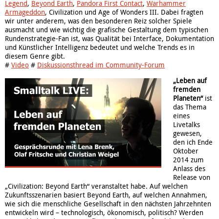
Legend
,
Beyond Earth
,
Pandora First Contact
,
Warhammer
Armageddon
, Civilization und Age of Wonders III. Dabei fragten
wir unter anderem, was den besonderen Reiz solcher Spiele
ausmacht und wie wichtig die grafische Gestaltung dem typischen
Rundenstrategie-Fan ist, was Qualität bei Interface, Dokumentation
und Künstlicher Intelligenz bedeutet und welche Trends es in
diesem Genre gibt.
#
Video
#
Diskussionsthread im Community-Forum
„Leben auf
fremden
Planeten“
ist
das Thema
eines
Livetalks
gewesen,
den ich Ende
Oktober
2014 zum
Anlass des
Release von
„Civilization: Beyond Earth“ veranstaltet habe. Auf welchen
Zukunftsszenarien basiert Beyond Earth, auf welchen Annahmen,
wie sich die menschliche Gesellschaft in den nächsten Jahrzehnten
entwickeln wird – technologisch, ökonomisch, politisch? Werden