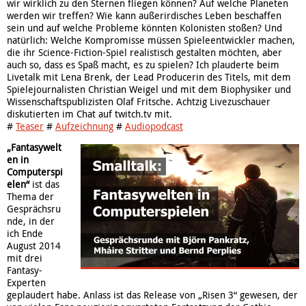
wir wirklich zu den Sternen fliegen können? Auf welche Planeten
werden wir treffen? Wie kann außerirdisches Leben beschaffen
sein und auf welche Probleme könnten Kolonisten stoßen? Und
natürlich: Welche Kompromisse müssen Spieleentwickler machen,
die ihr Science-Fiction-Spiel realistisch gestalten möchten, aber
auch so, dass es Spaß macht, es zu spielen? Ich plauderte beim
Livetalk mit Lena Brenk, der Lead Producerin des Titels, mit dem
Spielejournalisten Christian Weigel und mit dem Biophysiker und
Wissenschaftspublizisten Olaf Fritsche. Achtzig Livezuschauer
diskutierten im Chat auf twitch.tv mit.
#
Teaser
#
Aufzeichnung
#
Audiopodcast
„Fantasywelt
en in
Computerspi
elen“
ist das
Thema der
Gesprächsru
nde, in der
ich Ende
August 2014
mit drei
Fantasy-
Experten
geplaudert habe. Anlass ist das Release von „Risen 3“ gewesen, der