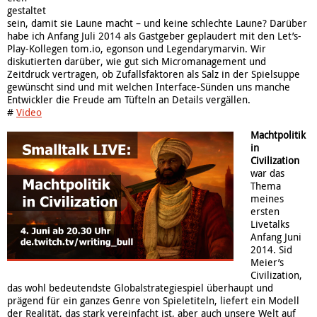
gestaltet
sein, damit sie Laune macht – und keine schlechte Laune? Darüber
habe ich Anfang Juli 2014 als Gastgeber geplaudert mit den Let’s-
Play-Kollegen tom.io, egonson und Legendarymarvin. Wir
diskutierten darüber, wie gut sich Micromanagement und
Zeitdruck vertragen, ob Zufallsfaktoren als Salz in der Spielsuppe
gewünscht sind und mit welchen Interface-Sünden uns manche
Entwickler die Freude am Tüfteln an Details vergällen.
#
Video
Machtpolitik
in
Civilization
war das
Thema
meines
ersten
Livetalks
Anfang Juni
2014. Sid
Meier’s
Civilization,
das wohl bedeutendste Globalstrategiespiel überhaupt und
prägend für ein ganzes Genre von Spieletiteln, liefert ein Modell
der Realität, das stark vereinfacht ist, aber auch unsere Welt auf