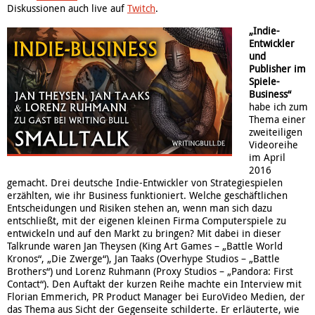
Diskussionen auch live auf
Twitch
.
„Indie-
Entwickler
und
Publisher im
Spiele-
Business“
habe ich zum
Thema einer
zweiteiligen
Videoreihe
im April
2016
gemacht. Drei deutsche Indie-Entwickler von Strategiespielen
erzählten, wie ihr Business funktioniert. Welche geschäftlichen
Entscheidungen und Risiken stehen an, wenn man sich dazu
entschließt, mit der eigenen kleinen Firma Computerspiele zu
entwickeln und auf den Markt zu bringen? Mit dabei in dieser
Talkrunde waren Jan Theysen (King Art Games – „Battle World
Kronos“, „Die Zwerge“), Jan Taaks (Overhype Studios – „Battle
Brothers“) und Lorenz Ruhmann (Proxy Studios – „Pandora: First
Contact“). Den Auftakt der kurzen Reihe machte ein Interview mit
Florian Emmerich, PR Product Manager bei EuroVideo Medien, der
das Thema aus Sicht der Gegenseite schilderte. Er erläuterte, wie