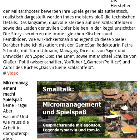
Hersteller
der Militärshooter bewerben ihre Spiele gerne als authentisch,
realistisch dargestellt werden indes meistens bloß die technischen
Details. Das langsame, qualvolle Sterben auf den Schlachtfeldern
sowie das Leiden der zivilen Opfer bleiben in der Regel unsichtbar.
Die Storys servieren die immer gleichen Klischees und
Feindbilder. Wie wirklichkeitsnah sind eigentlich diese Spiele?
Darüber habe ich diskutiert mit der GameStar-Redakteurin Petra
Schmitz, mit Timo Ullmann, Managing Director von Yager und
Entwickler von „Spec Ops: The Line“, sowie mit Michael Schulze von
Glaßer, Politikwissenschaftler, YouTuber („Games’n’Politics“) und
Autor des Buches „Das virtuelle Schlachtfeld“.
#
Video
Micromanag
ement
macht
Spielspaß
–
keine Frage!
Aber
warum? Und
wie muss die
Arbeit in
Computerspi
elen