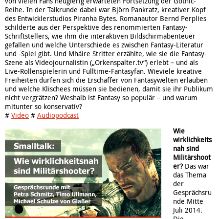
von vielen Fans neugierig erwarteten Fortsetzung der Gothic-
Reihe. In der Talkrunde dabei war Björn Pankratz, kreativer Kopf
des Entwicklerstudios Piranha Bytes. Romanautor Bernd Perplies
schilderte aus der Perspektive des renommierten Fantasy-
Schriftstellers, wie ihm die interaktiven Bildschirmabenteuer
gefallen und welche Unterschiede es zwischen Fantasy-Literatur
und -Spiel gibt. Und Mháire Stritter erzählte, wie sie die Fantasy-
Szene als Videojournalistin („Orkenspalter.tv“) erlebt – und als
Live-Rollenspielerin und Fulltime-Fantasyfan. Wieviele kreative
Freiheiten dürfen sich die Erschaffer von Fantasywelten erlauben
und welche Klischees müssen sie bedienen, damit sie ihr Publikum
nicht vergrätzen? Weshalb ist Fantasy so populär – und warum
mitunter so konservativ?
#
Video
#
Audiopodcast
Wie
wirklichkeits
nah sind
Militärshoot
er?
Das war
das Thema
der
Gesprächsru
nde Mitte
Juli 2014.
Die