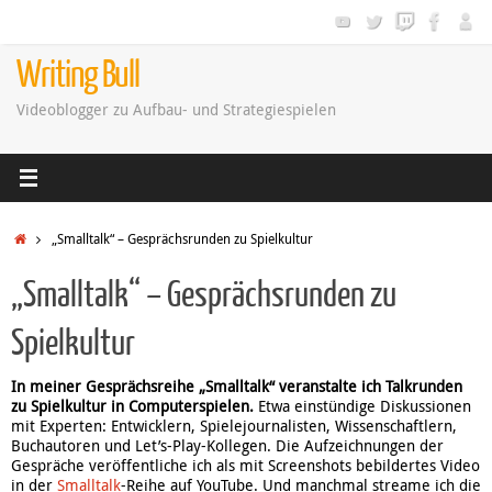
Zum
Inhalt
springen
Writing Bull
Videoblogger zu Aufbau- und Strategiespielen
Startseite
„Smalltalk“ – Gesprächsrunden zu Spielkultur
„Smalltalk“ – Gesprächsrunden zu
Spielkultur
In meiner Gesprächsreihe „Smalltalk“ veranstalte ich Talkrunden
zu Spielkultur in Computerspielen.
Etwa einstündige Diskussionen
mit Experten: Entwicklern, Spielejournalisten, Wissenschaftlern,
Buchautoren und Let’s-Play-Kollegen. Die Aufzeichnungen der
Gespräche veröffentliche ich als mit Screenshots bebildertes Video
in der
Smalltalk
-Reihe auf YouTube. Und manchmal streame ich die