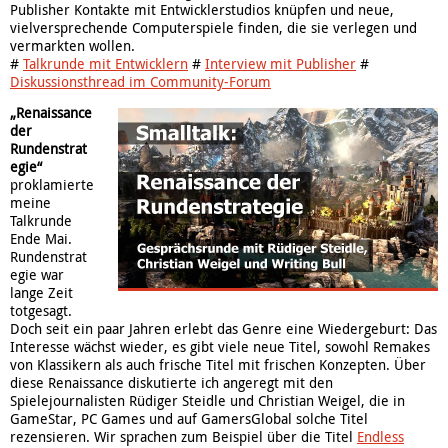
Publisher Kontakte mit Entwicklerstudios knüpfen und neue,
vielversprechende Computerspiele finden, die sie verlegen und
vermarkten wollen.
#
Talkrunde mit Entwicklern
#
Interview mit Publisher
#
Diskussionsthread im Community-Forum
„Renaissance
der
Rundenstrat
egie“
proklamierte
meine
Talkrunde
Ende Mai.
Rundenstrat
egie war
lange Zeit
totgesagt.
Doch seit ein paar Jahren erlebt das Genre eine Wiedergeburt: Das
Interesse wächst wieder, es gibt viele neue Titel, sowohl Remakes
von Klassikern als auch frische Titel mit frischen Konzepten. Über
diese Renaissance diskutierte ich angeregt mit den
Spielejournalisten Rüdiger Steidle und Christian Weigel, die in
GameStar, PC Games und auf GamersGlobal solche Titel
rezensieren. Wir sprachen zum Beispiel über die Titel
Endless