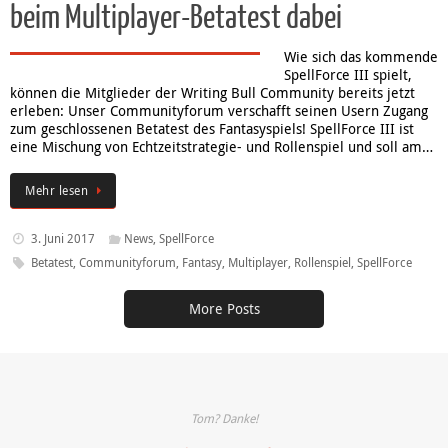
beim Multiplayer-Betatest dabei
Wie sich das kommende
SpellForce III spielt,
können die Mitglieder der Writing Bull Community bereits jetzt
erleben: Unser Communityforum verschafft seinen Usern Zugang
zum geschlossenen Betatest des Fantasyspiels! SpellForce III ist
eine Mischung von Echtzeitstrategie- und Rollenspiel und soll am…
Mehr lesen
3. Juni 2017
News
,
SpellForce
Betatest
,
Communityforum
,
Fantasy
,
Multiplayer
,
Rollenspiel
,
SpellForce
More Posts
Tom? Danke!