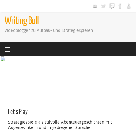
Zum
Inhalt
springen
Writing Bull
Videoblogger zu Aufbau- und Strategiespielen
Let’s Play
Strategiespiele als stilvolle Abenteuergeschichten mit
Augenzwinkern und in gediegener Sprache