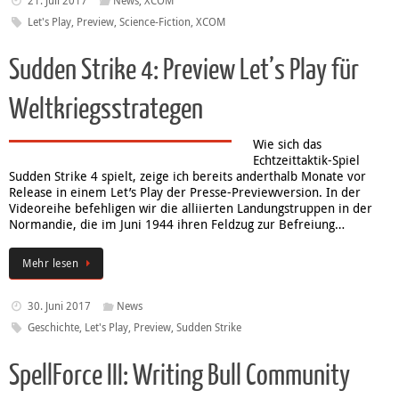
21. Juli 2017
News
,
XCOM
Let's Play
,
Preview
,
Science-Fiction
,
XCOM
Sudden Strike 4: Preview Let’s Play für
Weltkriegsstrategen
Wie sich das
Echtzeittaktik-Spiel
Sudden Strike 4 spielt, zeige ich bereits anderthalb Monate vor
Release in einem Let’s Play der Presse-Previewversion. In der
Videoreihe befehligen wir die alliierten Landungstruppen in der
Normandie, die im Juni 1944 ihren Feldzug zur Befreiung…
Mehr lesen
30. Juni 2017
News
Geschichte
,
Let's Play
,
Preview
,
Sudden Strike
SpellForce III: Writing Bull Community