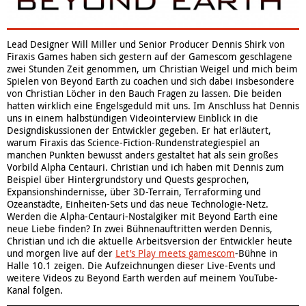
Lead Designer Will Miller und Senior Producer Dennis Shirk von
Firaxis Games haben sich gestern auf der Gamescom geschlagene
zwei Stunden Zeit genommen, um Christian Weigel und mich beim
Spielen von Beyond Earth zu coachen und sich dabei insbesondere
von Christian Löcher in den Bauch Fragen zu lassen. Die beiden
hatten wirklich eine Engelsgeduld mit uns. Im Anschluss hat Dennis
uns in einem halbstündigen Videointerview Einblick in die
Designdiskussionen der Entwickler gegeben. Er hat erläutert,
warum Firaxis das Science-Fiction-Rundenstrategiespiel an
manchen Punkten bewusst anders gestaltet hat als sein großes
Vorbild Alpha Centauri. Christian und ich haben mit Dennis zum
Beispiel über Hintergrundstory und Quests gesprochen,
Expansionshindernisse, über 3D-Terrain, Terraforming und
Ozeanstädte, Einheiten-Sets und das neue Technologie-Netz.
Werden die Alpha-Centauri-Nostalgiker mit Beyond Earth eine
neue Liebe finden? In zwei Bühnenauftritten werden Dennis,
Christian und ich die aktuelle Arbeitsversion der Entwickler heute
und morgen live auf der
Let’s Play meets gamescom
-Bühne in
Halle 10.1 zeigen. Die Aufzeichnungen dieser Live-Events und
weitere Videos zu Beyond Earth werden auf meinem YouTube-
Kanal folgen.