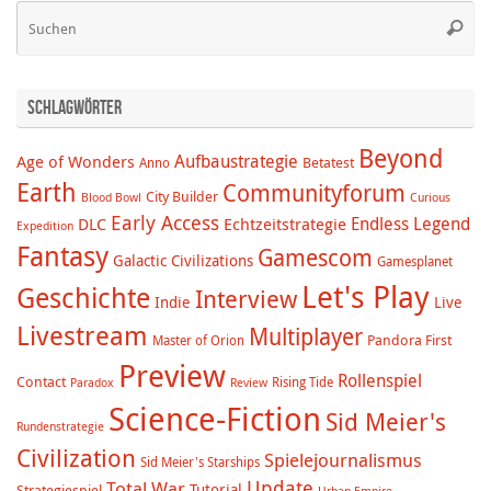
Su
Suche
na
Schlagwörter
Beyond
Aufbaustrategie
Age of Wonders
Betatest
Anno
Earth
Communityforum
City Builder
Blood Bowl
Curious
Early Access
Endless Legend
DLC
Echtzeitstrategie
Expedition
Fantasy
Gamescom
Galactic Civilizations
Gamesplanet
Let's Play
Geschichte
Interview
Indie
Live
Livestream
Multiplayer
Pandora First
Master of Orion
Preview
Rollenspiel
Contact
Rising Tide
Paradox
Review
Science-Fiction
Sid Meier's
Rundenstrategie
Civilization
Spielejournalismus
Sid Meier's Starships
Update
Total War
Tutorial
Strategiespiel
Urban Empire