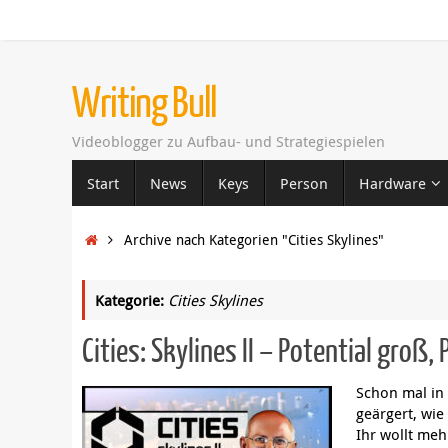
Zum
Inhalt
springen
Writing Bull
Videoblogger zu Aufbau- und Strategiespielen
Zum
Start
News
Keys
Person
Hardware
Inhalt
springen
Startseite
Archive nach Kategorien "Cities Skylines"
Kategorie:
Cities Skylines
Cities: Skylines II – Potential gro
Schon mal in
geärgert, wie
Ihr wollt meh