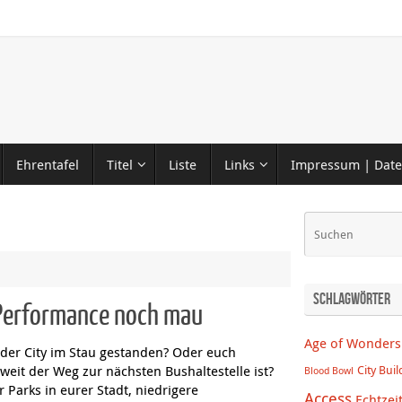
Ehrentafel
Titel
Liste
Links
Impressum | Date
Schlagwörter
ß, Performance noch mau
Age of Wonders
 der City im Stau gestanden? Oder euch
 weit der Weg zur nächsten Bushaltestelle ist?
City Buil
Blood Bowl
r Parks in eurer Stadt, niedrigere
Access
Echtzei