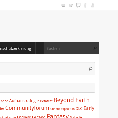
Suche nac
nschutzerklärung
Suchen
Suche
Suchen
nach:
Beyond Earth
Aufbaustrategie
Betatest
Anno
Communityforum
Early
DLC
der
Curious Expedition
Fantasy
Endless Legend
tstrategie
Galactic