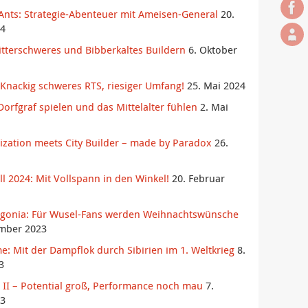
Ants: Strategie-Abenteuer mit Ameisen-General
20.
4
itterschweres und Bibberkaltes Buildern
6. Oktober
Knackig schweres RTS, riesiger Umfang!
25. Mai 2024
orfgraf spielen und das Mittelalter fühlen
2. Mai
ilization meets City Builder – made by Paradox
26.
l 2024: Mit Vollspann in den Winkel!
20. Februar
agonia: Für Wusel-Fans werden Weihnachtswünsche
mber 2023
e: Mit der Dampflok durch Sibirien im 1. Weltkrieg
8.
3
es II – Potential groß, Performance noch mau
7.
3