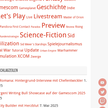
Geschichte
mescom
Indie
Gamesplanet
et's Play
Livestream
Live
Master of Orion
Preview
Pandora First Contact
Rising
Paradox
Review
Science-Fiction
Sid
Rundenstrategie
ilization
Spielejournalismus
Sid Meier's Starships
Update
al War
Warhammer
Tutorial
Urban Empire
imulation
XCOM
Zwerge
Schlagzeilen
Romana: Hintergrund-Interview mit Chefentwickler
1.
25
rgen! Writing Bull Showcase auf der Gamescom 2025
25
ity Builder mit Herzblut
7. Mai 2025