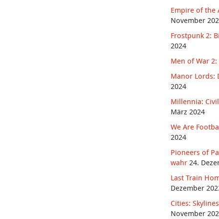
Empire of the 
November 202
Frostpunk 2: B
2024
Men of War 2: 
Manor Lords: D
2024
Millennia: Civ
März 2024
We Are Footbal
2024
Pioneers of P
wahr
24. Deze
Last Train Hom
Dezember 202
Cities: Skylin
November 202