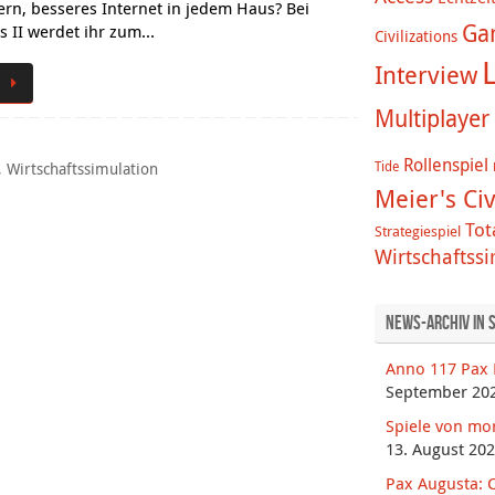
rn, besseres Internet in jedem Haus? Bei
Ga
nes II werdet ihr zum…
Civilizations
L
Interview
Multiplayer
Rollenspiel
Tide
,
Wirtschaftssimulation
Meier's Civ
Tot
Strategiespiel
Wirtschaftss
News-Archiv in 
Anno 117 Pax 
September 20
Spiele von mo
13. August 20
Pax Augusta: C