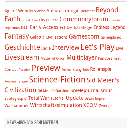
Beyond
Aufbaustrategie
Age of Wonders
Betatest
Anno
Earth
Communityforum
City Builder
Blood Bowl
Curious
Early Access
Endless Legend
DLC
Echtzeitstrategie
Expedition
Fantasy
Gamescom
Galactic Civilizations
Gamesplanet
Let's Play
Geschichte
Interview
Indie
Live
Livestream
Multiplayer
Pandora First
Master of Orion
Preview
Rollenspiel
Contact
Rising Tide
Paradox
Review
Science-Fiction
Sid Meier's
Rundenstrategie
Civilization
Spielejournalismus
Sid Meier's Starships
Update
Total War
Tutorial
Strategiespiel
Urban Empire
Wirtschaftssimulation
XCOM
Warhammer
Zwerge
News-Archiv in Schlagzeilen