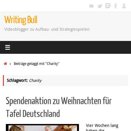
Zum
Inhalt
springen
Writing Bull
Videoblogger zu Aufbau- und Strategiespielen
Startseite
Beiträge getaggt mit "Charity"
Schlagwort:
Charity
Spendenaktion zu Weihnachten für
Tafel Deutschland
Vier Wochen lang
haben die