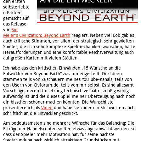
den ersten
selbsterlebte
n Partien
gemischt auf
das Release
von
Sid
Meier’s Civilization: Beyond Earth
reagiert. Neben viel Lob gab es
auch kritische Stimmen, vor allem der strategisch sehr gewieften
Spieler, die sich sehr komplexe Spielmechaniken wünschen, harte
Herausforderungen und eine komfortable Reichsverwaltung auch
auf großen Karten mit vielen Städten.
Ich habe aus den kritischen Einwänden „15 Wünsche an die
Entwickler von Beyond Earth“ zusammengestellt. Die Ideen
stammen teils von Zuschauern meines YouTube-Kanals, teils von
den Usern von Civforum.de, teils von mir selbst. Es sind allesamt
Vorschläge, deren Umsetzung technisch verhältnismäßig wenig
aufwändig ist und die dieses Spiel meiner Überzeugung nach noch
ein bisschen schöner machen könnten. Die Wunschliste
präsentiere ich als
Video
und habe sie zudem in Stichworten auch
schriftlich an die Entwickler geschickt.
Am bedeutsamsten sind mehrere Wünsche für das Balancing: Die
Erträge der Handelsrouten sollten etwas abgeschwächt werden, so
dass der Spieler mehr Motivation hat, für seine nächste
Stadtgründung nach wirklich attraktiven Grundstücken mit