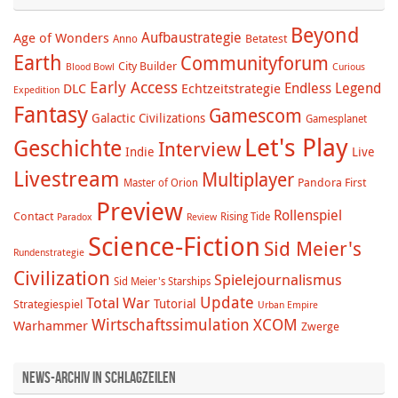
Beyond
Aufbaustrategie
Age of Wonders
Betatest
Anno
Earth
Communityforum
City Builder
Blood Bowl
Curious
Early Access
Endless Legend
DLC
Echtzeitstrategie
Expedition
Fantasy
Gamescom
Galactic Civilizations
Gamesplanet
Let's Play
Geschichte
Interview
Indie
Live
Livestream
Multiplayer
Pandora First
Master of Orion
Preview
Rollenspiel
Contact
Rising Tide
Paradox
Review
Science-Fiction
Sid Meier's
Rundenstrategie
Civilization
Spielejournalismus
Sid Meier's Starships
Update
Total War
Tutorial
Strategiespiel
Urban Empire
Wirtschaftssimulation
XCOM
Warhammer
Zwerge
News-Archiv in Schlagzeilen