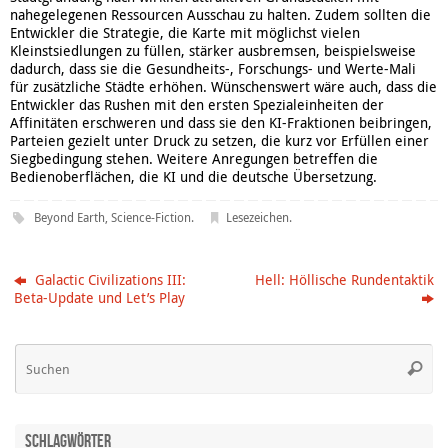
nahegelegenen Ressourcen Ausschau zu halten. Zudem sollten die
Entwickler die Strategie, die Karte mit möglichst vielen
Kleinstsiedlungen zu füllen, stärker ausbremsen, beispielsweise
dadurch, dass sie die Gesundheits-, Forschungs- und Werte-Mali
für zusätzliche Städte erhöhen. Wünschenswert wäre auch, dass die
Entwickler das Rushen mit den ersten Spezialeinheiten der
Affinitäten erschweren und dass sie den KI-Fraktionen beibringen,
Parteien gezielt unter Druck zu setzen, die kurz vor Erfüllen einer
Siegbedingung stehen. Weitere Anregungen betreffen die
Bedienoberflächen, die KI und die deutsche Übersetzung.
Beyond Earth
,
Science-Fiction
.
Lesezeichen
.
Galactic Civilizations III:
Hell: Höllische Rundentaktik
Beta-Update und Let’s Play
Su
Suche
na
Schlagwörter