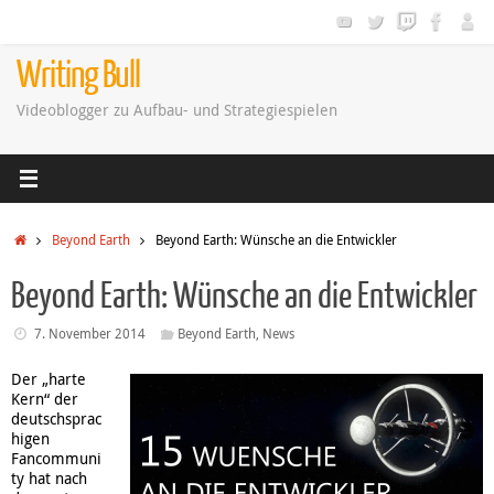
Zum
Inhalt
springen
Writing Bull
Videoblogger zu Aufbau- und Strategiespielen
Startseite
Beyond Earth
Beyond Earth: Wünsche an die Entwickler
Beyond Earth: Wünsche an die Entwickler
7. November 2014
Beyond Earth
,
News
Der „harte
Kern“ der
deutschsprac
higen
Fancommuni
ty hat nach