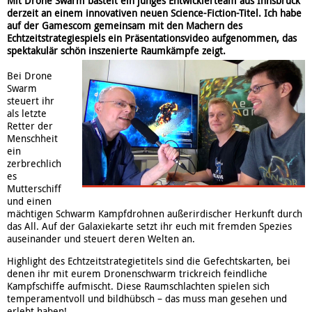
Mit Drone Swarm bastelt ein junges Entwicklerteam aus Innsbruck
derzeit an einem innovativen neuen Science-Fiction-Titel. Ich habe
auf der Gamescom gemeinsam mit den Machern des
Echtzeitstrategiespiels ein Präsentationsvideo aufgenommen, das
spektakulär schön inszenierte Raumkämpfe zeigt.
Bei Drone
Swarm
steuert ihr
als letzte
Retter der
Menschheit
ein
zerbrechlich
es
Mutterschiff
und einen
mächtigen Schwarm Kampfdrohnen außerirdischer Herkunft durch
das All. Auf der Galaxiekarte setzt ihr euch mit fremden Spezies
auseinander und steuert deren Welten an.
Highlight des Echtzeitstrategietitels sind die Gefechtskarten, bei
denen ihr mit eurem Dronenschwarm trickreich feindliche
Kampfschiffe aufmischt. Diese Raumschlachten spielen sich
temperamentvoll und bildhübsch – das muss man gesehen und
erlebt haben!