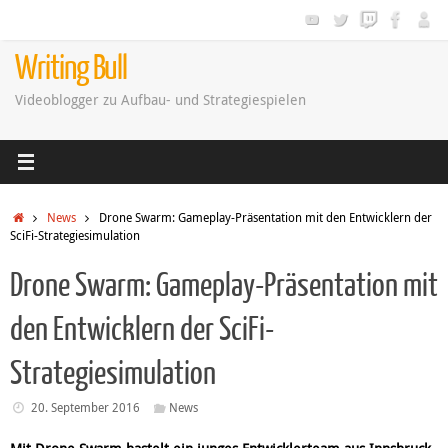
Zum
Inhalt
springen
Writing Bull
Videoblogger zu Aufbau- und Strategiespielen
Startseite
News
Drone Swarm: Gameplay-Präsentation mit den Entwicklern der
SciFi-Strategiesimulation
Drone Swarm: Gameplay-Präsentation mit
den Entwicklern der SciFi-
Strategiesimulation
20. September 2016
News