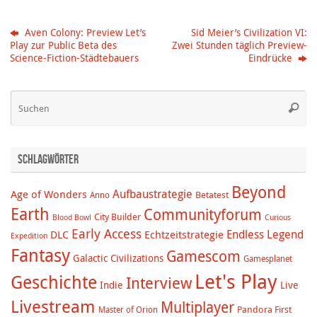
Aven Colony: Preview Let’s
Sid Meier’s Civilization VI:
Play zur Public Beta des
Zwei Stunden täglich Preview-
Science-Fiction-Städtebauers
Eindrücke
Su
Suche
na
Schlagwörter
Beyond
Aufbaustrategie
Age of Wonders
Betatest
Anno
Earth
Communityforum
City Builder
Blood Bowl
Curious
Early Access
Endless Legend
DLC
Echtzeitstrategie
Expedition
Fantasy
Gamescom
Galactic Civilizations
Gamesplanet
Let's Play
Geschichte
Interview
Indie
Live
Livestream
Multiplayer
Pandora First
Master of Orion