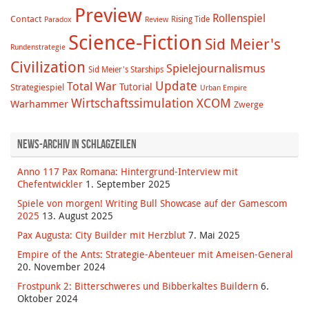
Preview
Rollenspiel
Contact
Rising Tide
Paradox
Review
Science-Fiction
Sid Meier's
Rundenstrategie
Civilization
Spielejournalismus
Sid Meier's Starships
Update
Total War
Tutorial
Strategiespiel
Urban Empire
Wirtschaftssimulation
XCOM
Warhammer
Zwerge
News-Archiv in Schlagzeilen
Anno 117 Pax Romana: Hintergrund-Interview mit
Chefentwickler
1. September 2025
Spiele von morgen! Writing Bull Showcase auf der Gamescom
2025
13. August 2025
Pax Augusta: City Builder mit Herzblut
7. Mai 2025
Empire of the Ants: Strategie-Abenteuer mit Ameisen-General
20. November 2024
Frostpunk 2: Bitterschweres und Bibberkaltes Buildern
6.
Oktober 2024