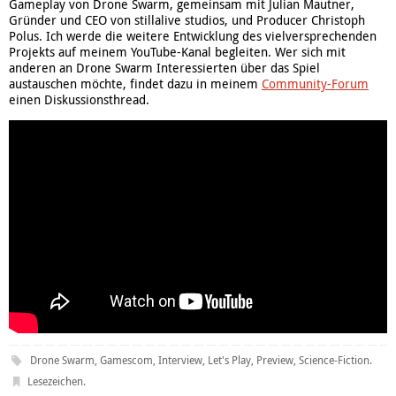
Gameplay von Drone Swarm, gemeinsam mit Julian Mautner,
Gründer und CEO von stillalive studios, und Producer Christoph
Polus. Ich werde die weitere Entwicklung des vielversprechenden
Projekts auf meinem YouTube-Kanal begleiten. Wer sich mit
anderen an Drone Swarm Interessierten über das Spiel
austauschen möchte, findet dazu in meinem
Community-Forum
einen Diskussionsthread.
Drone Swarm
,
Gamescom
,
Interview
,
Let's Play
,
Preview
,
Science-Fiction
.
Lesezeichen
.