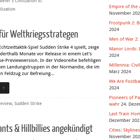
Meier's Civilization VI
Empire of the 
ilization
November 202
Frostpunk 2: B
2024
 für Weltkriegsstrategen
Men of War 2: 
chtzeittaktik-Spiel Sudden Strike 4 spielt, zeige
Manor Lords: D
nderthalb Monate vor Release in einem Let’s
2024
se-Previewversion. In der Videoreihe befehligen
Millennia: Civ
erten Landungstruppen in der Normandie, die im
März 2024
en Feldzug zur Befreiung…
We Are Footbal
2024
Pioneers of P
wahr
24. Deze
review
,
Sudden Strike
Last Train Hom
Dezember 202
ants & Hillbillies angekündigt
Cities: Skylin
November 202