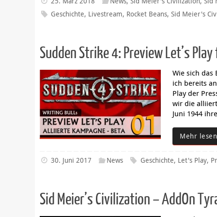
25. März 2018
News
,
Sid Meier's Civilization
,
Sid 
Geschichte
,
Livestream
,
Rocket Beans
,
Sid Meier's Civ
Sudden Strike 4: Preview Let’s Play
Wie sich das E
ich bereits a
Play der Pres
wir die allii
Juni 1944 ihr
Mehr lesen
30. Juni 2017
News
Geschichte
,
Let's Play
,
P
Sid Meier’s Civilization – AddOn Tyr