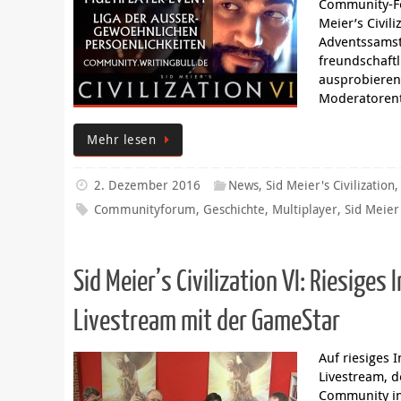
Community-Fo
Meier’s Civil
Adventssamst
freundschaftl
ausprobieren
Moderatoren
Mehr lesen
2. Dezember 2016
News
,
Sid Meier's Civilization
Communityforum
,
Geschichte
,
Multiplayer
,
Sid Meier'
Sid Meier’s Civilization VI: Riesiges
Livestream mit der GameStar
Auf riesiges 
Livestream, d
Community in