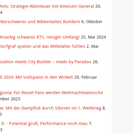
Ants: Strategie-Abenteuer mit Ameisen-General
20.
4
itterschweres und Bibberkaltes Buildern
6. Oktober
Knackig schweres RTS, riesiger Umfang!
25. Mai 2024
orfgraf spielen und das Mittelalter fühlen
2. Mai
ilization meets City Builder – made by Paradox
26.
l 2024: Mit Vollspann in den Winkel!
20. Februar
agonia: Für Wusel-Fans werden Weihnachtswünsche
mber 2023
e: Mit der Dampflok durch Sibirien im 1. Weltkrieg
8.
3
es II – Potential groß, Performance noch mau
7.
3