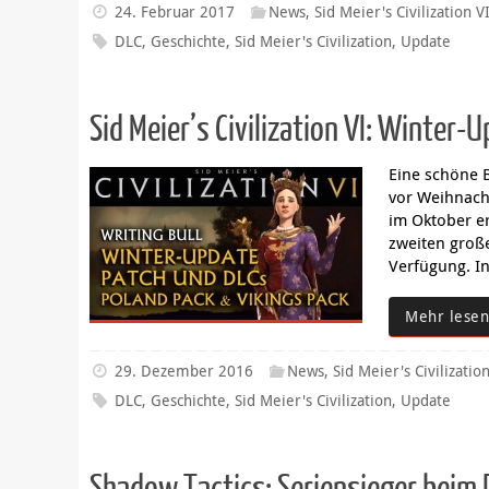
24. Februar 2017
News
,
Sid Meier's Civilization V
DLC
,
Geschichte
,
Sid Meier's Civilization
,
Update
Sid Meier’s Civilization VI: Winter
Eine schöne B
vor Weihnacht
im Oktober er
zweiten groß
Verfügung. I
Mehr lesen
29. Dezember 2016
News
,
Sid Meier's Civilizatio
DLC
,
Geschichte
,
Sid Meier's Civilization
,
Update