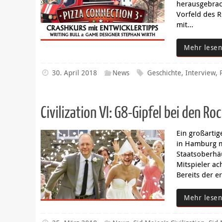
herausgebrac
Vorfeld des 
mit…
Mehr lesen
30. April 2018
News
Geschichte
,
Interview
,
Civilization VI: G8-Gipfel bei den R
Ein großartig
in Hamburg mi
Staatsoberhäu
Mitspieler ac
Bereits der e
Mehr lesen