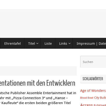
Ehrentafel
Titel
Liste
Links
Impressum | Date
Schlagwörter
entationen mit den Entwicklern
Age of Wonders
utsche Publisher Assemble Entertainment hat in
ahr mit „Pizza Connection 3“ und „Hanse –
City Buil
Blood Bowl
Kaufleute“ die ersten beiden größeren Titel
Access
Echtzei