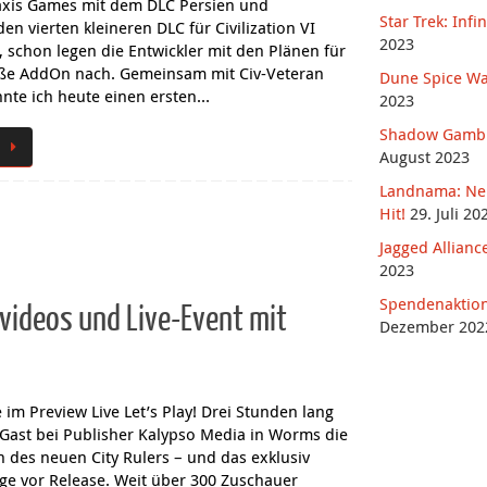
axis Games mit dem DLC Persien und
Star Trek: Infin
n vierten kleineren DLC für Civilization VI
2023
t, schon legen die Entwickler mit den Plänen für
oße AddOn nach. Gemeinsam mit Civ-Veteran
Dune Spice Wa
nnte ich heute einen ersten…
2023
Shadow Gambit:
August 2023
Landnama: Neu
Hit!
29. Juli 20
Jagged Allianc
2023
Spendenaktion
videos und Live-Event mit
Dezember 202
im Preview Live Let’s Play! Drei Stunden lang
s Gast bei Publisher Kalypso Media in Worms die
 des neuen City Rulers – und das exklusiv
ge vor Release. Weit über 300 Zuschauer