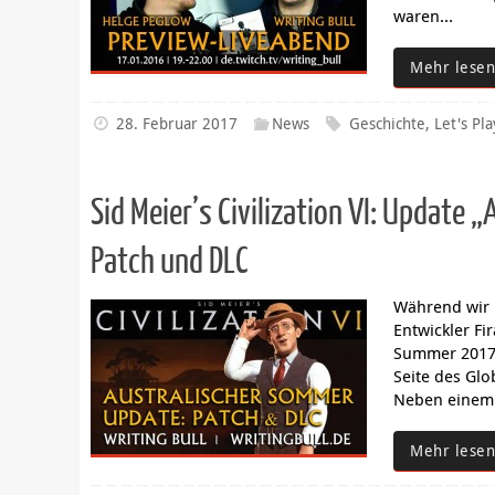
waren…
Mehr lesen
28. Februar 2017
News
Geschichte
,
Let's Pla
Sid Meier’s Civilization VI: Update
Patch und DLC
Während wir i
Entwickler Fi
Summer 2017“ 
Seite des Gl
Neben einem 
Mehr lesen