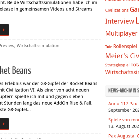
ht. Beide Wirtschaftssimulationen habe ich im
Ga
Release in gemeinsamen Videos und Streams
Civilizations
L
Interview
Multiplayer
Preview
,
Wirtschaftssimulation
Rollenspiel
Tide
Meier's Civ
Tot
Strategiespiel
ocket Beans
Wirtschaftss
es Erlebnis war der G8-Gipfel der Rocket Beans
t Civilization VI. Als einer von acht neuen
News-Archiv in 
ptern spielte ich mit und gegen sieben
ht Stunden lang das neue AddOn Rise & Fall.
Anno 117 Pax 
rste G8-Gipfel…
September 20
Spiele von mo
13. August 20
Pax Augusta: C