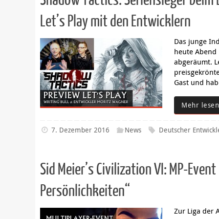
Shadow Tactics: Seriensieger beim 
Let’s Play mit den Entwicklern
Das junge In
heute Abend 
abgeräumt. L
preisgekrönt
Gast und hab
Mehr lesen
7. Dezember 2016
News
Deutscher Entwickl
Sid Meier’s Civilization VI: MP-Eve
Persönlichkeiten“
Zur Liga der