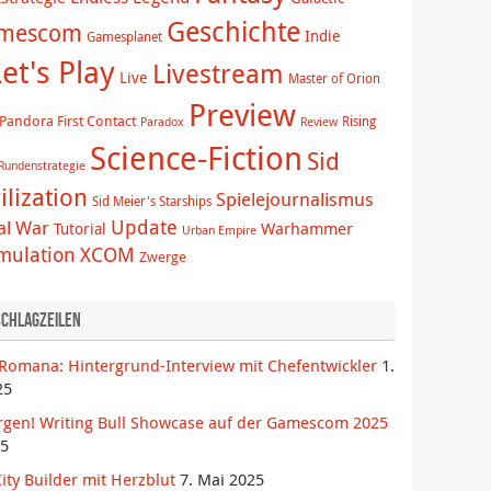
Geschichte
mescom
Indie
Gamesplanet
et's Play
Livestream
Live
Master of Orion
Preview
Pandora First Contact
Rising
Paradox
Review
Science-Fiction
Sid
Rundenstrategie
ilization
Spielejournalismus
Sid Meier's Starships
Update
al War
Warhammer
Tutorial
Urban Empire
imulation
XCOM
Zwerge
Schlagzeilen
Romana: Hintergrund-Interview mit Chefentwickler
1.
25
rgen! Writing Bull Showcase auf der Gamescom 2025
25
ity Builder mit Herzblut
7. Mai 2025