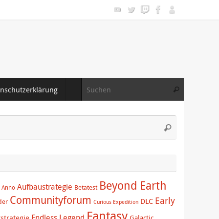
Suche nac
nschutzerklärung
Suchen
Suche
Suchen
nach:
Beyond Earth
Aufbaustrategie
Betatest
Anno
Communityforum
Early
DLC
der
Curious Expedition
Fantasy
Endless Legend
tstrategie
Galactic