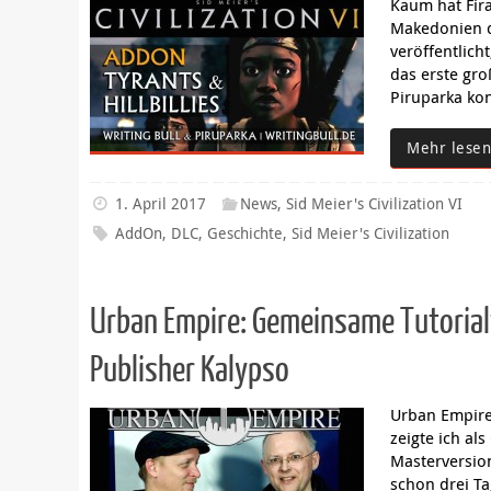
Kaum hat Fir
Makedonien de
veröffentlich
das erste gr
Piruparka ko
Mehr lesen
1. April 2017
News
,
Sid Meier's Civilization VI
AddOn
,
DLC
,
Geschichte
,
Sid Meier's Civilization
Urban Empire: Gemeinsame Tutorial
Publisher Kalypso
Urban Empire 
zeigte ich al
Masterversion
schon drei Ta