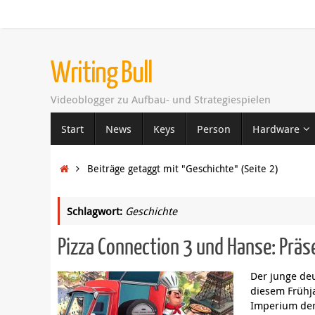
Zum
Inhalt
springen
Writing Bull
Videoblogger zu Aufbau- und Strategiespielen
Zum
Start
News
Keys
Person
Hardware
Inhalt
springen
Startseite
Beiträge getaggt mit "Geschichte"
(Seite 2)
Schlagwort:
Geschichte
Pizza Connection 3 und Hanse: Präs
Der junge de
diesem Frühj
Imperium der 