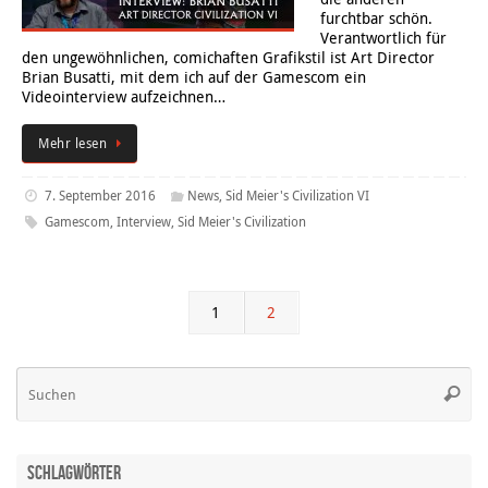
furchtbar schön.
Verantwortlich für
den ungewöhnlichen, comichaften Grafikstil ist Art Director
Brian Busatti, mit dem ich auf der Gamescom ein
Videointerview aufzeichnen…
Mehr lesen
7. September 2016
News
,
Sid Meier's Civilization VI
Gamescom
,
Interview
,
Sid Meier's Civilization
1
2
Su
Suche
na
Schlagwörter