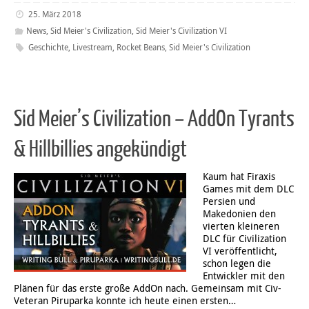
25. März 2018
News
,
Sid Meier's Civilization
,
Sid Meier's Civilization VI
Geschichte
,
Livestream
,
Rocket Beans
,
Sid Meier's Civilization
Sid Meier’s Civilization – AddOn Tyrants
& Hillbillies angekündigt
Kaum hat Firaxis
Games mit dem DLC
Persien und
Makedonien den
vierten kleineren
DLC für Civilization
VI veröffentlicht,
schon legen die
Entwickler mit den
Plänen für das erste große AddOn nach. Gemeinsam mit Civ-
Veteran Piruparka konnte ich heute einen ersten…