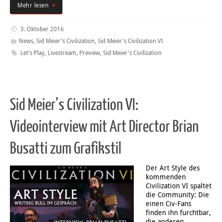
Mehr lesen
3. Oktober 2016
News
,
Sid Meier's Civilization
,
Sid Meier's Civilization VI
Let's Play
,
Livestream
,
Preview
,
Sid Meier's Civilization
Sid Meier’s Civilization VI:
Videointerview mit Art Director Brian
Busatti zum Grafikstil
Der Art Style des
kommenden
Civilization VI spaltet
die Community: Die
einen Civ-Fans
finden ihn furchtbar,
die anderen