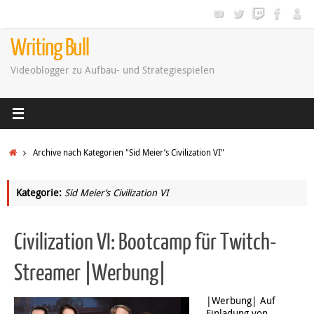
Zum
Inhalt
springen
Writing Bull
Videoblogger zu Aufbau- und Strategiespielen
Startseite
Archive nach Kategorien "Sid Meier’s Civilization VI"
Kategorie:
Sid Meier’s Civilization VI
Civilization VI: Bootcamp für Twitch-
Streamer |Werbung|
|Werbung| Auf
Einladung von