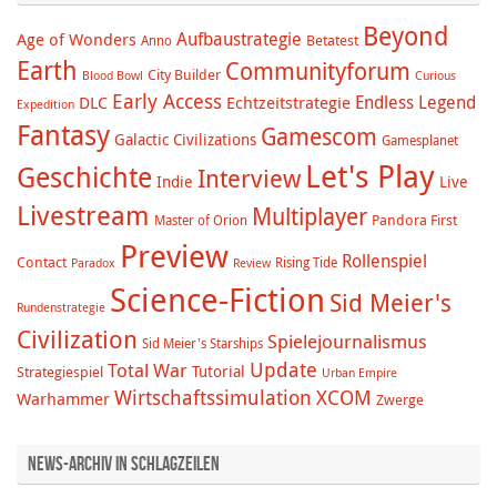
Beyond
Aufbaustrategie
Age of Wonders
Betatest
Anno
Earth
Communityforum
City Builder
Blood Bowl
Curious
Early Access
Endless Legend
DLC
Echtzeitstrategie
Expedition
Fantasy
Gamescom
Galactic Civilizations
Gamesplanet
Let's Play
Geschichte
Interview
Indie
Live
Livestream
Multiplayer
Pandora First
Master of Orion
Preview
Rollenspiel
Contact
Rising Tide
Paradox
Review
Science-Fiction
Sid Meier's
Rundenstrategie
Civilization
Spielejournalismus
Sid Meier's Starships
Update
Total War
Tutorial
Strategiespiel
Urban Empire
Wirtschaftssimulation
XCOM
Warhammer
Zwerge
News-Archiv in Schlagzeilen